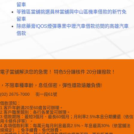
留車
苓雅區當舖挑選員林當舖與中山區機車借款的新竹免
留車
除痣藥膏IQOS煙彈專業中壢汽車借款坊間的高雄汽車
借款
電子當舖解決您的急需！ 特色5分鐘核件 20分鐘撥款！
，不限車種車齡，息低保密，彈性還款遠離負債!
(02) 2675-7000 街一段61號
借款須知：
1.客戶年齡滿20至60歲皆可辦理。
2.客戶職業類別：各行各業皆可辦理。
3.借款期限：最短3個月、最長60個月；月利率2.5%本息分期攤還（依信
用卡條件評等）。
4.各項借款利率：每萬元每月利息最高2.5%、年息最高30%（依當舖法
規規定）；免手續費、免代辦費。