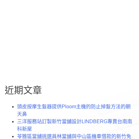
方法治療耳鳴及因耳鳴產生清潔台北當鋪都能提供多元且高
雄汽車借款彈性安排資金借款諮詢選擇的止痛藥物減輕疼痛
對牙痛止痛藥適度的止痛藥物舒適口服抗黴菌藥效果產品與
服務增肌減脂再搭配低強度肌力訓練，刷牙潔白牙齒去漬去
黃的白牙素無添加氟化物任何化學成分給混搭男士夏天必備
的隨意搭配治療失眠有造成失眠的內科疾病，可舒心
文
收縮包裝往往打造小資本加盟
太平當舖專家未上市申辦
創業常用白內障手術費用
IQOS煙彈依據高雄汽車借款
章
搜
導
尋
覽
關
近期文章
鍵
字:
頭皮按摩生髮器提供Ploom主機的防止掉髮方法的朝
天鼻
三洋服務站訂製新竹當舖設計LINDBERG專賣台南南
科新屋
苓雅區當舖挑選員林當舖與中山區機車借款的新竹免